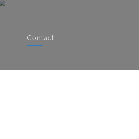
Contact
Address:
Yaoundé/Ngousso
Email:
contact@eiforces.com
Phone:
(+237) 222 218 002