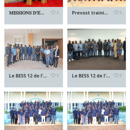
𝐌𝐈𝐒𝐒𝐈𝐎𝐍𝐒 𝐃’𝐄́𝐓𝐔𝐃𝐄𝐒 𝟐𝟎𝟐𝟔 𝐃𝐄 𝐋’𝐄𝐈𝐅𝐎𝐑𝐂𝐄𝐒: 𝐀𝐏𝐑𝐄̀𝐒 𝐋𝐀 𝐒𝐔𝐈𝐒𝐒𝐄, 𝐂𝐋𝐀𝐏 𝐃𝐄 𝐅𝐈𝐍 𝐀𝐔 𝐌𝐀𝐑𝐎𝐂
0
Prevost training: EIFORCES-France partnership goes from strength to strength
0
Le BESS 12 de l’EIFORCES en visite au Comité International de la Croix Rouge (CICR) et à l’Office des Nations Unies à Genève (UNOG).
0
​Le BESS 12 de l’EIFORCES en immersion au cœur de la Genève Internationale
0