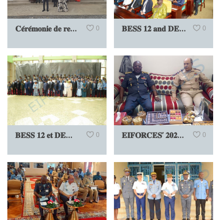
𝐂𝐞́𝐫𝐞́𝐦𝐨𝐧𝐢𝐞 𝐝𝐞 𝐫𝐞𝐦𝐢𝐬𝐞 𝐝𝐞𝐬 𝐜𝐥𝐞́𝐬 𝐝𝐮 𝐒𝐭𝐫𝐚𝐭𝐞𝐠𝐢𝐜 𝐂𝐨𝐦𝐦𝐚𝐧𝐝 𝐂𝐞𝐧𝐭𝐞𝐫, 𝐜𝐨𝐧𝐬𝐭𝐫𝐮𝐢𝐭 𝐬𝐮𝐫 𝐟𝐢𝐧𝐚𝐧𝐜𝐞𝐦𝐞𝐧𝐭 𝐝𝐞 𝐥’𝐀𝐏𝐒𝐓𝐀
0
𝐁𝐄𝐒𝐒 𝟏𝟐 𝐚𝐧𝐝 𝐃𝐄𝐌𝐅𝐒 𝟏𝟐: 𝐓𝐡𝐞 𝐂𝐫𝐨𝐰𝐧𝐢𝐧𝐠 𝐆𝐥𝐨𝐫𝐲
0
𝐁𝐄𝐒𝐒 𝟏𝟐 𝐞𝐭 𝐃𝐄𝐌𝐅𝐒 𝟏𝟐 : 𝐋’𝐚𝐩𝐨𝐭𝐡𝐞́𝐨𝐬𝐞
0
𝐄𝐈𝐅𝐎𝐑𝐂𝐄𝐒’ 𝟐𝟎𝟐𝟔 𝐒𝐓𝐔𝐃𝐘 𝐌𝐈𝐒𝐒𝐈𝐎𝐍𝐒: 𝐅𝐑𝐎𝐌 𝐒𝐖𝐈𝐓𝐙𝐄𝐑𝐋𝐀𝐍𝐃 𝐓𝐎 𝐓𝐇𝐄 𝐅𝐈𝐍𝐀𝐋 𝐒𝐓𝐎𝐏 𝐈𝐍 𝐌𝐎𝐑𝐎𝐂𝐂𝐎
0