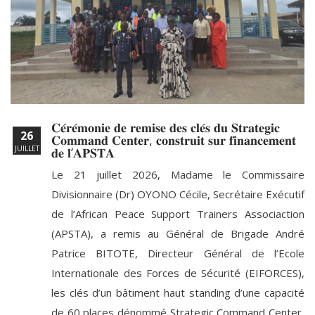
𝐂𝐞́𝐫𝐞́𝐦𝐨𝐧𝐢𝐞 𝐝𝐞 𝐫𝐞𝐦𝐢𝐬𝐞 𝐝𝐞𝐬 𝐜𝐥𝐞́𝐬 𝐝𝐮 𝐒𝐭𝐫𝐚𝐭𝐞𝐠𝐢𝐜
26
𝐂𝐨𝐦𝐦𝐚𝐧𝐝 𝐂𝐞𝐧𝐭𝐞𝐫, 𝐜𝐨𝐧𝐬𝐭𝐫𝐮𝐢𝐭 𝐬𝐮𝐫 𝐟𝐢𝐧𝐚𝐧𝐜𝐞𝐦𝐞𝐧𝐭
JUILLET
𝐝𝐞 𝐥’𝐀𝐏𝐒𝐓𝐀
Le 21 juillet 2026, Madame le Commissaire
Divisionnaire (Dr) OYONO Cécile, Secrétaire Exécutif
de l’African Peace Support Trainers Associaction
(APSTA), a remis au Général de Brigade André
Patrice BITOTE, Directeur Général de l’Ecole
Internationale des Forces de Sécurité (EIFORCES),
les clés d’un bâtiment haut standing d’une capacité
de 60 places dénommé Strategic Command Center,