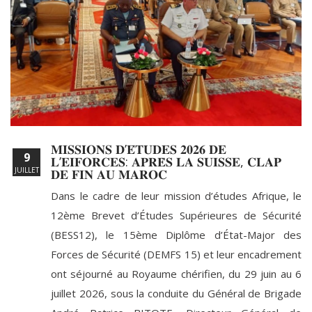
𝐌𝐈𝐒𝐒𝐈𝐎𝐍𝐒 𝐃’𝐄́𝐓𝐔𝐃𝐄𝐒 𝟐𝟎𝟐𝟔 𝐃𝐄
9
𝐋’𝐄𝐈𝐅𝐎𝐑𝐂𝐄𝐒: 𝐀𝐏𝐑𝐄̀𝐒 𝐋𝐀 𝐒𝐔𝐈𝐒𝐒𝐄, 𝐂𝐋𝐀𝐏
JUILLET
𝐃𝐄 𝐅𝐈𝐍 𝐀𝐔 𝐌𝐀𝐑𝐎𝐂
Dans le cadre de leur mission d’études Afrique, le
12ème Brevet d’Études Supérieures de Sécurité
(BESS12), le 15ème Diplôme d’État-Major des
Forces de Sécurité (DEMFS 15) et leur encadrement
ont séjourné au Royaume chérifien, du 29 juin au 6
juillet 2026, sous la conduite du Général de Brigade