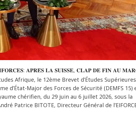
𝐄𝐈𝐅𝐎𝐑𝐂𝐄𝐒: 𝐀𝐏𝐑𝐄̀𝐒 𝐋𝐀 𝐒𝐔𝐈𝐒𝐒𝐄, 𝐂𝐋𝐀𝐏 𝐃𝐄 𝐅𝐈𝐍 𝐀𝐔 𝐌𝐀
études Afrique, le 12ème Brevet d’Études Supérieures
ôme d’État-Major des Forces de Sécurité (DEMFS 15) e
me chérifien, du 29 juin au 6 juillet 2026, sous la
ndré Patrice BITOTE, Directeur Général de l’EIFORC