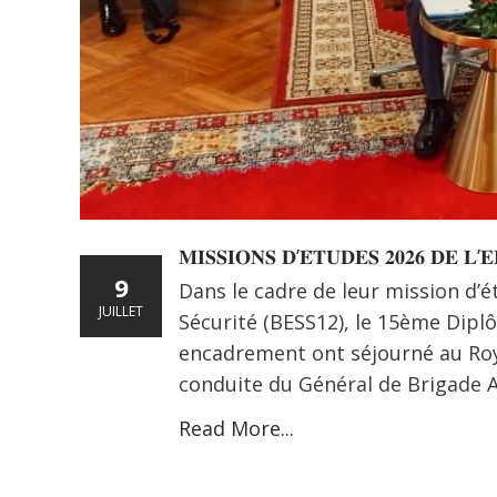
𝐌𝐈𝐒𝐒𝐈𝐎𝐍𝐒 𝐃’𝐄́𝐓𝐔𝐃𝐄𝐒 𝟐𝟎𝟐𝟔 𝐃𝐄 𝐋’
9
Dans le cadre de leur mission d’
JUILLET
Sécurité (BESS12), le 15ème Dipl
encadrement ont séjourné au Royau
conduite du Général de Brigade A
Read More...