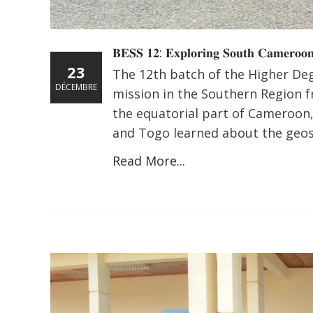
𝐁𝐄𝐒𝐒 𝟏𝟐: 𝐄𝐱𝐩𝐥𝐨𝐫𝐢𝐧𝐠 𝐒𝐨𝐮𝐭𝐡 𝐂𝐚𝐦𝐞𝐫𝐨𝐨
23
The 12th batch of the Higher Deg
DÉCEMBRE
mission in the Southern Region 
the equatorial part of Cameroon,
and Togo learned about the geosec
Read More...