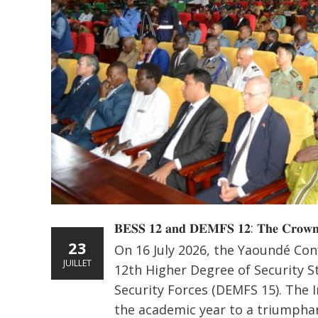
𝐁𝐄𝐒𝐒 𝟏𝟐 𝐚𝐧𝐝 𝐃𝐄𝐌𝐅𝐒 𝟏𝟐: 𝐓𝐡𝐞 𝐂𝐫𝐨𝐰𝐧
23
On 16 July 2026, the Yaoundé Con
JUILLET
12th Higher Degree of Security S
Security Forces (DEMFS 15). The 
the academic year to a triumphan