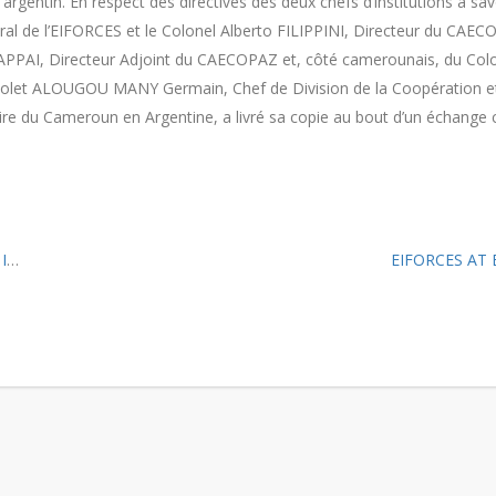
rgentin. En respect des directives des deux chefs d’institutions à savo
al de l’EIFORCES et le Colonel Alberto FILIPPINI, Directeur du CAEC
IAPPAI, Directeur Adjoint du CAECOPAZ et, côté camerounais, du Colo
Colet ALOUGOU MANY Germain, Chef de Division de la Coopération e
ire du Cameroun en Argentine, a livré sa copie au bout d’un échange c
CE
EIFORCES AT