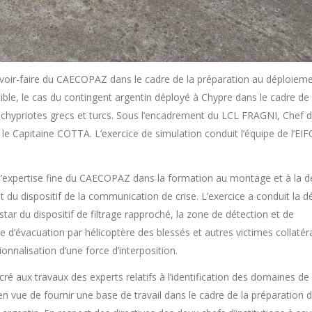
savoir-faire du CAECOPAZ dans le cadre de la préparation au déploiem
cible, le cas du contingent argentin déployé à Chypre dans le cadre de 
tre chypriotes grecs et turcs. Sous l’encadrement du LCL FRAGNI, Chef 
r le Capitaine COTTA. L’exercice de simulation conduit l’équipe de l’E
 l’expertise fine du CAECOPAZ dans la formation au montage et à la d
t du dispositif de la communication de crise. L’exercice a conduit la d
nstar du dispositif de filtrage rapproché, la zone de détection et de
le d’évacuation par hélicoptère des blessés et autres victimes collatér
onnalisation d’une force d’interposition.
é aux travaux des experts relatifs à l’identification des domaines de
 vue de fournir une base de travail dans le cadre de la préparation 