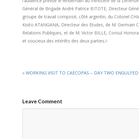
l’audience prévue le lendemain au ministère de la Défense a
Général de Brigade André Patrice BITOTE, Directeur Génér
groupe de travail composé, côté argentin, du Colonel CH
Kisito ATANGANA, Directeur des Etudes, de M. Germain 
Relations Publiques, et de M. Victor BILLE, Consul Honora
et soucieux des intérêts des deux parties./-
«
WORKING VISIT TO CAECOPAS – DAY TWO ENGULFED IN THE CORE OF THE OPERATIONAL SYSTEM OF A PEACEKEEPING FOR
Leave Comment