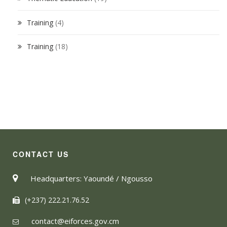
Training
(4)
Training
(18)
CONTACT US
Headquarters: Yaoundé / Ngousso
(+237) 222.21.76.52
contact@eiforces.gov.cm